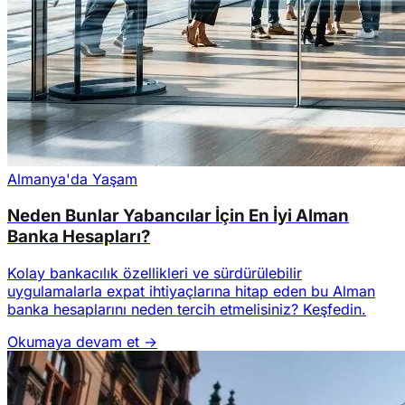
Almanya'da Yaşam
Neden Bunlar Yabancılar İçin En İyi Alman
Banka Hesapları?
Kolay bankacılık özellikleri ve sürdürülebilir
uygulamalarla expat ihtiyaçlarına hitap eden bu Alman
banka hesaplarını neden tercih etmelisiniz? Keşfedin.
Okumaya devam et →