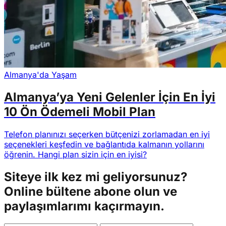
Almanya'da Yaşam
Almanya’ya Yeni Gelenler İçin En İyi
10 Ön Ödemeli Mobil Plan
Telefon planınızı seçerken bütçenizi zorlamadan en iyi
seçenekleri keşfedin ve bağlantıda kalmanın yollarını
öğrenin. Hangi plan sizin için en iyisi?
Siteye ilk kez mi geliyorsunuz?
Online bültene abone olun ve
paylaşımlarımı kaçırmayın.