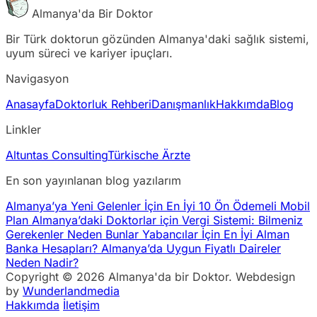
Almanya'da Bir Doktor
Bir Türk doktorun gözünden Almanya'daki sağlık sistemi,
uyum süreci ve kariyer ipuçları.
Navigasyon
Anasayfa
Doktorluk Rehberi
Danışmanlık
Hakkımda
Blog
Linkler
Altuntas Consulting
Türkische Ärzte
En son yayınlanan blog yazılarım
Almanya’ya Yeni Gelenler İçin En İyi 10 Ön Ödemeli Mobil
Plan
Almanya’daki Doktorlar için Vergi Sistemi: Bilmeniz
Gerekenler
Neden Bunlar Yabancılar İçin En İyi Alman
Banka Hesapları?
Almanya’da Uygun Fiyatlı Daireler
Neden Nadir?
Copyright © 2026 Almanya'da bir Doktor. Webdesign
by
Wunderlandmedia
Hakkımda
İletişim