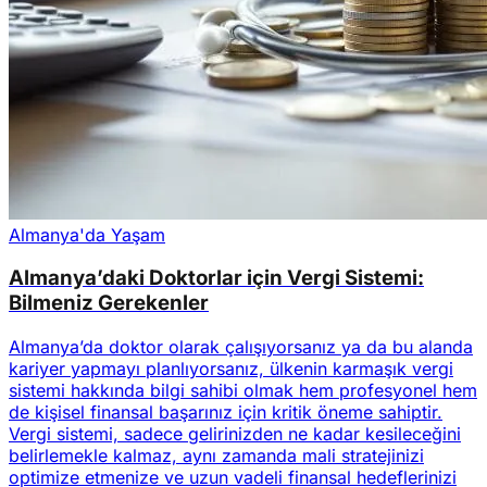
Almanya'da Yaşam
Almanya’daki Doktorlar için Vergi Sistemi:
Bilmeniz Gerekenler
Almanya’da doktor olarak çalışıyorsanız ya da bu alanda
kariyer yapmayı planlıyorsanız, ülkenin karmaşık vergi
sistemi hakkında bilgi sahibi olmak hem profesyonel hem
de kişisel finansal başarınız için kritik öneme sahiptir.
Vergi sistemi, sadece gelirinizden ne kadar kesileceğini
belirlemekle kalmaz, aynı zamanda mali stratejinizi
optimize etmenize ve uzun vadeli finansal hedeflerinizi